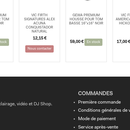
IUM
VIC FIRTH
GEWA PREMIUM
VIC 
R TOM
SIGNATURES ALEX
HOUSSE POUR TOM
AMERIC
OIR
ACUNA
BASSE 16”x16” NOIR
HICKO
CONQUISTADOR
NATURAL
12,15
€
59,00
€
17,00
tock
En stock
Nous contacter
COMMANDES
Première commande
lairage, vidéo et DJ Shop.
Conditions générales de 
Mode de paiement
Service après-vente