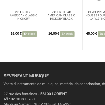
VIC FIRTH 2B
VIC FIRTH 5AB
GEWA PREM
AMERICAN CLASSIC
AMERICAN CLASSIC
HOUSSE POU
HICKORY
HICKORY BLACK
14”x12” N
16,00
€
16,00
€
45,00
€
En stock
En stock
En s
SEVENEANT MUSIQUE
Vente d'instruments de musiques, matériel de sonorisation, éc
27 rue des fontaines -
56100 LORIENT
Tél : 02 90 380 780
Mardi au Samedi : 10h-12h30 et 14h-19h