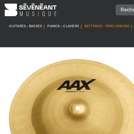
Passer
au
contenu
GUITARES – BASSES
PIANOS – CLAVIERS
BATTERIES – PERCUSSIONS