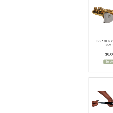
Clarinettes
Becs Clarinette
Couvre Bec Clarinette
Clarinettes
BG A30 MI
BAM
Anches Clarinette
18,
Entretien Clarinette
En st
Accessoires Clarinette
Saxophones
Becs Saxophone
Couvre Bec Saxophone