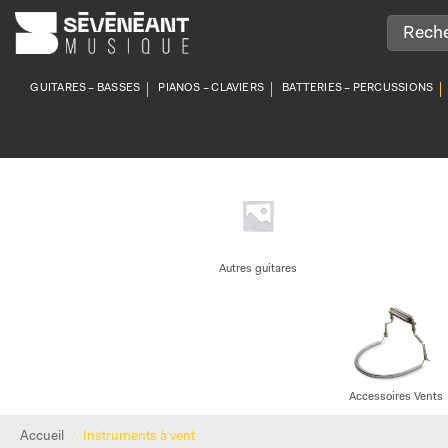
Passer
au
contenu
GUITARES – BASSES
PIANOS – CLAVIERS
BATTERIES – PERCUSSIONS
Autres guitares
Accessoires Vents
Accueil
/
Instruments à vent