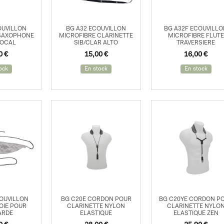
OUVILLON
BG A32 ECOUVILLON
BG A32F ECOUVILL
 SAXOPHONE
MICROFIBRE CLARINETTE
MICROFIBRE FLUTE
BOCAL
SIB/CLAR ALTO
TRAVERSIERE
00
€
15,00
€
16,00
€
ock
En stock
En stock
OUVILLON
BG C20E CORDON POUR
BG C20YE CORDON P
OIE POUR
CLARINETTE NYLON
CLARINETTE NYLO
ARDE
ELASTIQUE
ELASTIQUE ZEN