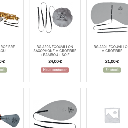
CROFIBRE
BG A30A ECOUVILLON
BG A30L ECOUVILL
BOU
SAXOPHONE MICROFIBRE
MICROFIBRE
+ BAMBOU + SOIE
00
€
24,00
€
21,00
€
ock
Nous contacter
En stock