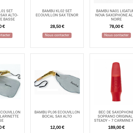
01 SET
BAMBU KL02 SET
BAMBU NA01 LIGATU
SAX ALTO-
ECOUVILLON SAX TENOR
NOVA SAXOPHONE A
E BASSE
NOIRE
50
€
28,50
€
78,00
€
tacter
Nous contacter
Nous contacter
ECOUVILLON
BAMBU PL06 ECOUVILLON
BEC DE SAXOPHON
CLARINETTE
BOCAL SAX ALTO
SOPRANO ORIGINAL
SE
STEADY – 7 CARMINE 
00
€
12,00
€
189,00
€