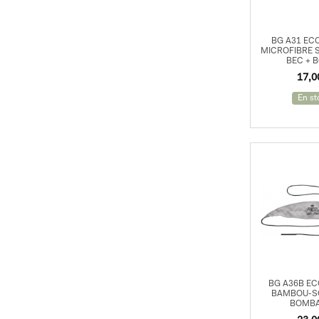
Saxophones
Anches Saxophone
BG A31 EC
MICROFIBRE
Entretien Saxophone
BEC + 
17,
Accessoires Saxophone
En st
Flûtes
Cuivres
Cornets
Trombones
Trompettes
Harmonicas
BG A36B EC
Accessoires Vents
BAMBOU-S
BOMB