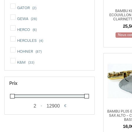
Accordeurs
GATOR
(2)
BAMBU KL
Accessoires
ECOUVILLON 
GEWA
(28)
CLARINETT
25,
Métronomes
HERCO
(6)
Nous con
Pupitres
HERCULES
(4)
Produits d'Entretien
HOHNER
(87)
Pianos - Claviers
K&M
(33)
KALA
(1)
Accessoires
Prix
KORG
(3)
Pupitres
MANHASSET
(9)
Métronomes
-
€
MEINL
(1)
Minimum Price
Maximum Price
BAMBU PL05 
Produits d'Entretien
SAX ALTO – 
MUSIC NOMAD
(3)
BAS
Batteries - Percussions
16,
NUVO
(1)