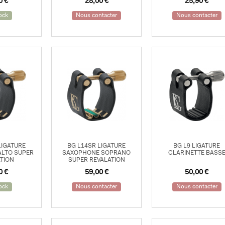
00
€
28,00
€
25,90
€
ock
Nous contacter
Nous contacter
LIGATURE
BG L14SR LIGATURE
BG L9 LIGATURE
ALTO SUPER
SAXOPHONE SOPRANO
CLARINETTE BASS
TION
SUPER REVALATION
00
€
59,00
€
50,00
€
ock
Nous contacter
Nous contacter