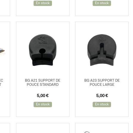
En stock
En stock
EC
BG A21 SUPPORT DE
BG A23 SUPPORT DE
T
POUCE STANDARD
POUCE LARGE
5,00
€
5,00
€
En stock
En stock