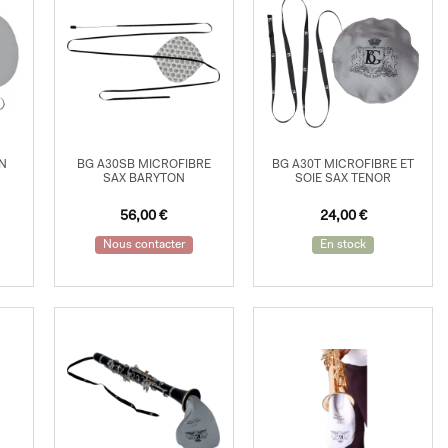
ON
BG A30SB MICROFIBRE
BG A30T MICROFIBRE ET
SAX BARYTON
SOIE SAX TENOR
56,00
€
24,00
€
Nous contacter
En stock