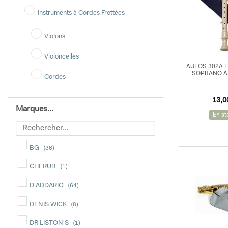
Instruments à Cordes Frottées
Violons
Violoncelles
AULOS 302A F
SOPRANO 
Cordes
13,
Cordes Violon
Marques…
En st
Harpes
Celtiques
BG
(36)
Guitares - Basses
CHERUB
(1)
Effets
D'ADDARIO
(64)
DENIS WICK
(8)
Accessoires Effets
DR LISTON'S
(1)