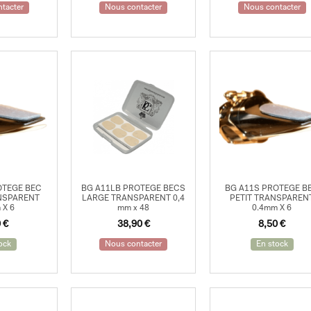
tacter
Nous contacter
Nous contacter
OTEGE BEC
BG A11LB PROTEGE BECS
BG A11S PROTEGE B
NSPARENT
LARGE TRANSPARENT 0,4
PETIT TRANSPAREN
 X 6
mm x 48
0.4mm X 6
0
€
38,90
€
8,50
€
ock
Nous contacter
En stock