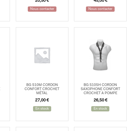
20,50
€
45,00
€
Nous contacter
Nous contacter
BG S10M CORDON
BG S10SH CORDON
E
CONFORT CROCHET
SAXOPHONE CONFORT
MÉTAL
CROCHET A POMPE
27,00
€
26,50
€
En stock
En stock