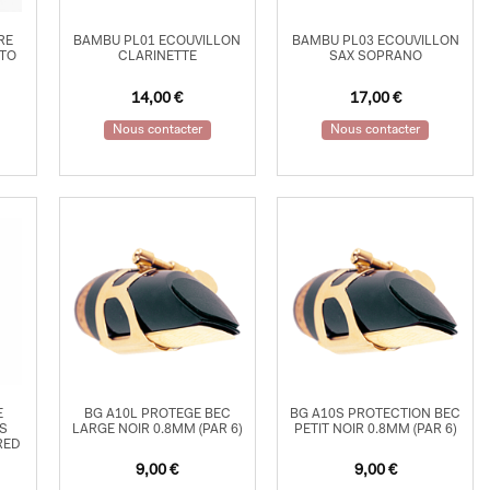
RE
BAMBU PL01 ECOUVILLON
BAMBU PL03 ECOUVILLON
LTO
CLARINETTE
SAX SOPRANO
14,00
€
17,00
€
Nous contacter
Nous contacter
E
BG A10L PROTEGE BEC
BG A10S PROTECTION BEC
S
LARGE NOIR 0.8MM (PAR 6)
PETIT NOIR 0.8MM (PAR 6)
RED
9,00
€
9,00
€