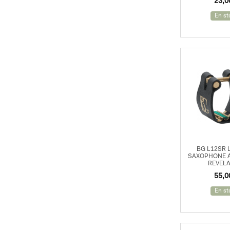
23,
Pupitres
En st
Stands pour Instruments à
Vent
Stands pour Contrebasse
Métronomes
Housses & Étuis
Autres Instruments
Mélodicas
BG L12SR 
SAXOPHONE 
REVELA
55,
En st