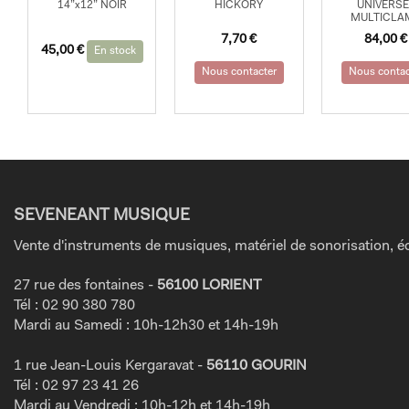
14”x12” NOIR
HICKORY
UNIVERSE
MULTICLA
7,70
€
84,00
€
45,00
€
En stock
Nous contacter
Nous contac
SEVENEANT MUSIQUE
Vente d'instruments de musiques, matériel de sonorisation, éc
27 rue des fontaines -
56100 LORIENT
Tél : 02 90 380 780
Mardi au Samedi : 10h-12h30 et 14h-19h
1 rue Jean-Louis Kergaravat -
56110 GOURIN
Tél : 02 97 23 41 26
Mardi au Vendredi : 10h-12h et 14h-19h