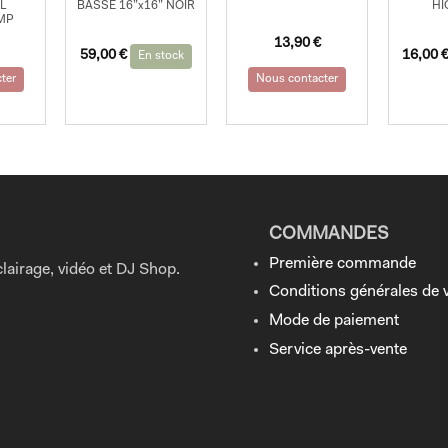
L
BASSE 16”x16” NOIR
HI
MP
13,90
€
59,00
€
16,00
En stock
ter
Nous contacter
COMMANDES
Première commande
lairage, vidéo et DJ Shop.
Conditions générales de 
Mode de paiement
Service après-vente