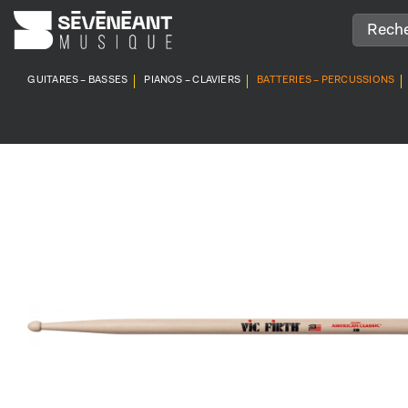
Passer
au
contenu
GUITARES – BASSES
PIANOS – CLAVIERS
BATTERIES – PERCUSSIONS