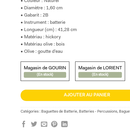
• Couleur : Naturel
• Diamètre : 1,60 cm
• Gabarit : 2B
• Instrument : batterie
• Longueur (cm) : 41,28 cm
• Matériau : hickory
• Matériau olive : bois
• Olive : goutte d’eau
Magasin de GOURIN
Magasin de LORIENT
(En stock)
(En stock)
AJOUTER AU PANIER
Catégories :
Baguettes de Batterie
,
Batteries - Percussions
,
Bague