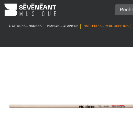
Passer
au
contenu
GUITARES – BASSES
PIANOS – CLAVIERS
BATTERIES – PERCUSSIONS