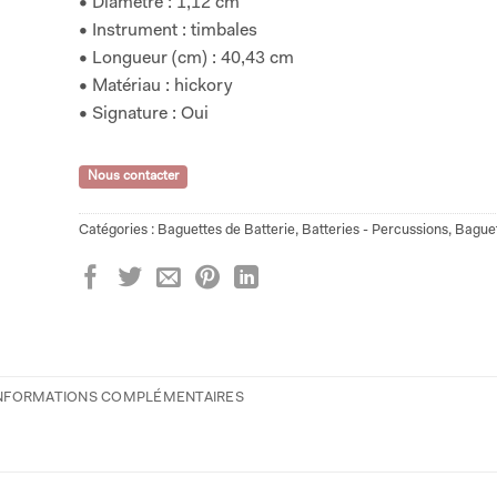
• Diamètre : 1,12 cm
• Instrument : timbales
• Longueur (cm) : 40,43 cm
• Matériau : hickory
• Signature : Oui
Nous contacter
Catégories :
Baguettes de Batterie
,
Batteries - Percussions
,
Bague
NFORMATIONS COMPLÉMENTAIRES