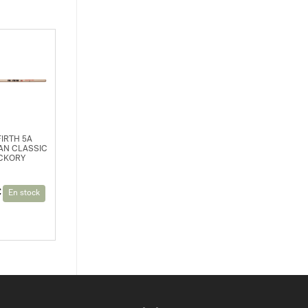
FIRTH 5A
AN CLASSIC
CKORY
€
En stock