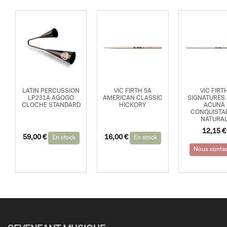
LATIN PERCUSSION
VIC FIRTH 5A
VIC FIRT
LP231A AGOGO
AMERICAN CLASSIC
SIGNATURES 
CLOCHE STANDARD
HICKORY
ACUNA
CONQUISTA
NATURA
12,15
€
59,00
€
16,00
€
En stock
En stock
Nous contac