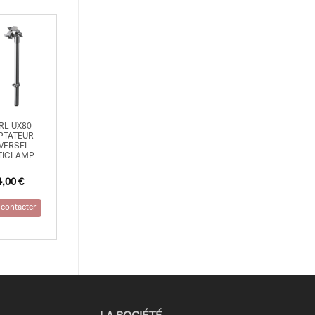
RL UX80
PTATEUR
VERSEL
TICLAMP
4,00
€
contacter