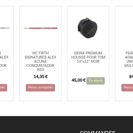
H
VIC FIRTH
GEWA PREMIUM
PEA
ALEX
SIGNATURES ALEX
HOUSSE POUR TOM
ADA
ACUNA
14”x12” NOIR
UNI
DOR
CONQUISTADOR
MUL
L
RED
14,35
€
8
45,00
€
En stock
ter
Nous contacter
Nous 