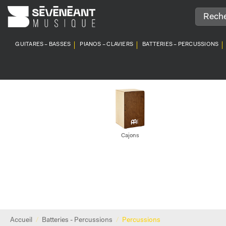
Passer
au
contenu
GUITARES – BASSES
PIANOS – CLAVIERS
BATTERIES – PERCUSSIONS
Cajons
Accueil
/
Batteries - Percussions
/
Percussions