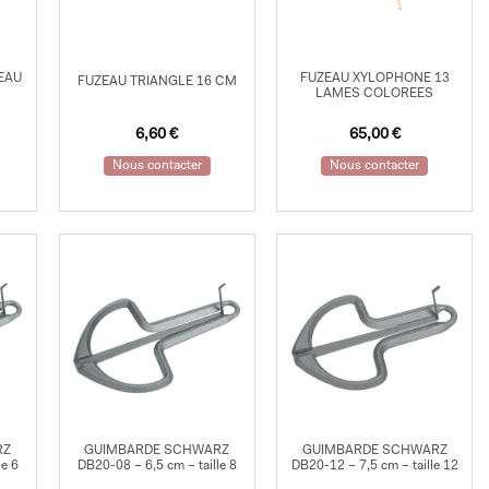
EAU
FUZEAU XYLOPHONE 13
FUZEAU TRIANGLE 16 CM
LAMES COLOREES
6,60
€
65,00
€
Nous contacter
Nous contacter
RZ
GUIMBARDE SCHWARZ
GUIMBARDE SCHWARZ
le 6
DB20-08 – 6,5 cm – taille 8
DB20-12 – 7,5 cm – taille 12