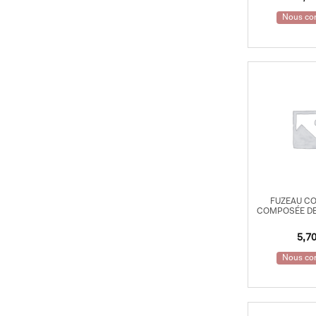
Cloches
Nous con
Shakers
Tambourins
Guiros
Maracas
Cabassas
Castagnettes
Baguettes
FUZEAU C
COMPOSÉE DE
Mailloches
5,7
Nous con