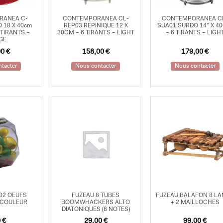
RANEA C-
CONTEMPORANEA CL-
CONTEMPORANEA C
 18 X 40cm
REP03 REPINIQUE 12 X
SUA01 SURDO 14” X 4
 TIRANTS –
30CM – 6 TIRANTS – LIGHT
– 6 TIRANTS – LIGH
GE
00
€
158,00
€
179,00
€
tacter
Nous contacter
Nous contacter
02 OEUFS
FUZEAU 8 TUBES
FUZEAU BALAFON 8 L
 COULEUR
BOOMWHACKERS ALTO
+ 2 MAILLOCHES
DIATONIQUES (8 NOTES)
0
€
29,00
€
99,00
€