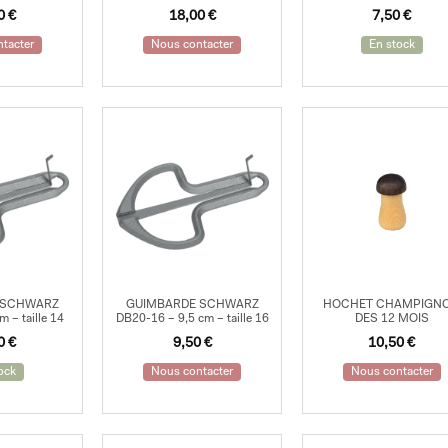
00
€
18,00
€
7,50
€
tacter
Nous contacter
En stock
 SCHWARZ
GUIMBARDE SCHWARZ
HOCHET CHAMPIGN
 – taille 14
DB20-16 – 9,5 cm – taille 16
DES 12 MOIS
90
€
9,50
€
10,50
€
ock
Nous contacter
Nous contacter