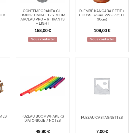
L-
CONTEMPORANEA CL-
DJEMBÉ KANGABA PETIT +
0CM
TIM02P TIMBAL 12 x 70CM
HOUSSE (diam. 22/23cm; H.
T
ARCEAU PRO – 6 TIRANTS
36cm)
– LIGHT
158,00
€
109,00
€
Nous contacter
Nous contacter
AMES
FUZEAU BOOMWHAKERS
FUZEAU CASTAGNETTES
DIATONIQUE 7 NOTES
49,90
€
7,00
€