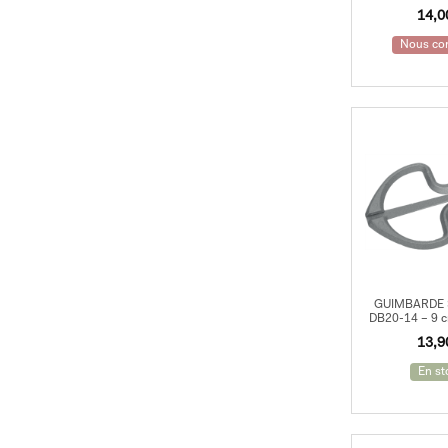
14,
Nous con
GUIMBARDE
DB20-14 – 9 cm
13,
En st