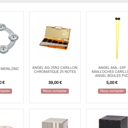
ANGEL AG-25N2 CARILLON
ANGEL AML-10P
 MEINLZINC
CHROMATIQUE 25 NOTES
MAILLOCHES CARILL
ANGEL BOULES PV
90
€
39,00
€
5,00
€
tacter
Nous contacter
Nous contacter