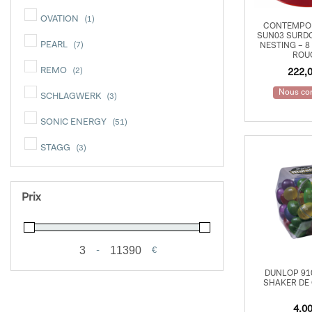
Handpan
OVATION
(1)
CONTEMPO
Chimes
SUN03 SURDO
PEARL
(7)
NESTING – 8
ROU
Frame Drums
REMO
(2)
222,
Gongs
Nous con
SCHLAGWERK
(3)
Bols Tibétains
SONIC ENERGY
(51)
Hand Drums
STAGG
(3)
Darbukas
TAMA
(4)
Prix
Djembés
TOBAGO
(1)
YAMAHA
Autres Percussions
(1)
-
€
Eveil
Minimum Price
Maximum Price
DUNLOP 91
SHAKER DE
Jamblocks
4,0