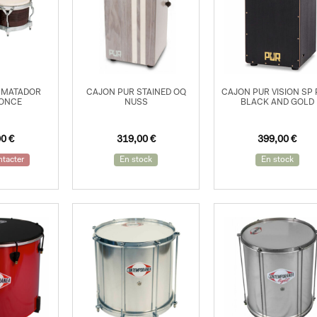
 MATADOR
CAJON PUR STAINED OQ
CAJON PUR VISION SP
FONCE
NUSS
BLACK AND GOLD
00
€
319,00
€
399,00
€
tacter
En stock
En stock