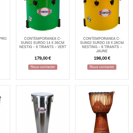
 PRO
CONTEMPORANEA C-
CONTEMPORANEA C-
SUN01 SURDO 14 X 36CM
SUN02 SURDO 16 X 38CM
NESTIG – 6 TIRANTS – VERT
NESTING – 8 TIRANTS –
JAUNE
179,00
€
196,00
€
Nous contacter
Nous contacter