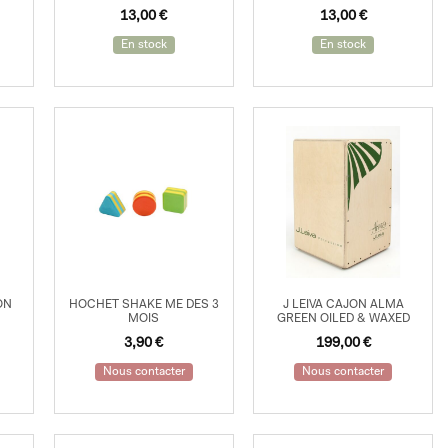
13,00
€
13,00
€
En stock
En stock
ON
HOCHET SHAKE ME DES 3
J LEIVA CAJON ALMA
MOIS
GREEN OILED & WAXED
3,90
€
199,00
€
Nous contacter
Nous contacter