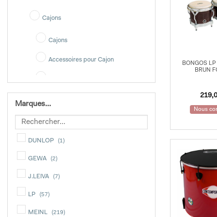
Cajons
Cajons
Accessoires pour Cajon
BONGOS LP
BRUN 
Housses pour Cajon
219,
Latin
Marques…
Nous con
Bongos
Timbales
DUNLOP
(1)
GEWA
Musicothérapie
(2)
J.LEIVA
(7)
Tongue Drums
LP
(57)
Kalimba
MEINL
(219)