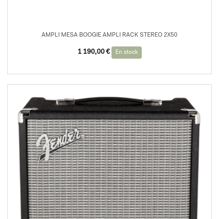
AMPLI MESA BOOGIE AMPLI RACK STEREO 2X50
Le
Le
1 190,00
€
En stock
prix
prix
initial
actuel
était :
est :
1
1
999,00 €.
190,00 €.