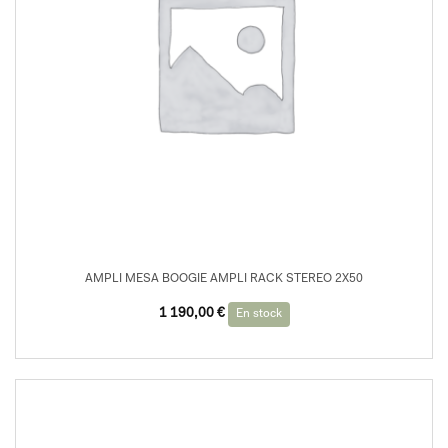
AMPLI MESA BOOGIE AMPLI RACK STEREO 2X50
Le
Le
1 190,00
€
En stock
prix
prix
initial
actuel
était :
est :
1
1
999,00 €.
190,00 €.