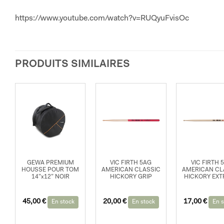
https://www.youtube.com/watch?v=RUQyuFvisOc
PRODUITS SIMILAIRES
GEWA PREMIUM
VIC FIRTH 5AG
VIC FIRTH 
HOUSSE POUR TOM
AMERICAN CLASSIC
AMERICAN CL
14”x12” NOIR
HICKORY GRIP
HICKORY EX
45,00
€
20,00
€
17,00
€
En stock
En stock
En s