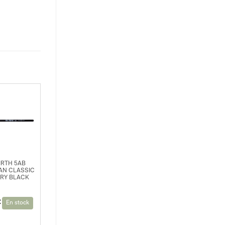
FIRTH 5AB
AN CLASSIC
RY BLACK
€
En stock