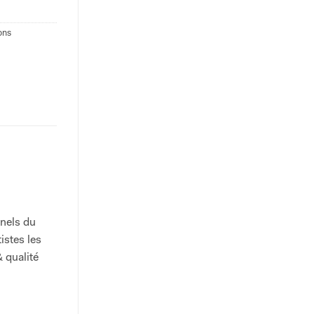
ons
nnels du
istes les
& qualité