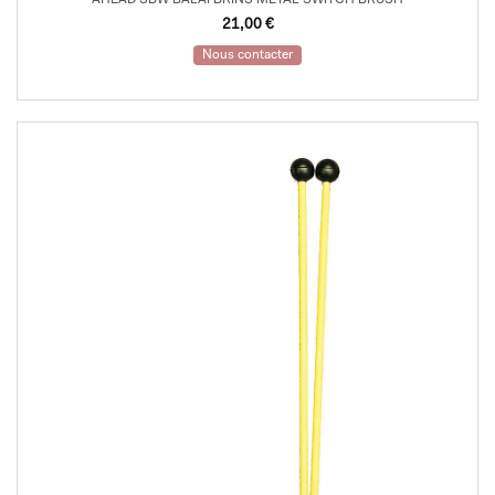
AHEAD SBW BALAI BRINS METAL SWITCH BRUSH
21,00
€
Nous contacter