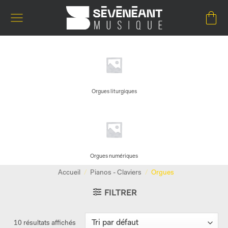
Passer
au
contenu
Orgues liturgiques
Orgues numériques
Accueil
/
Pianos - Claviers
/
Orgues
FILTRER
10 résultats affichés