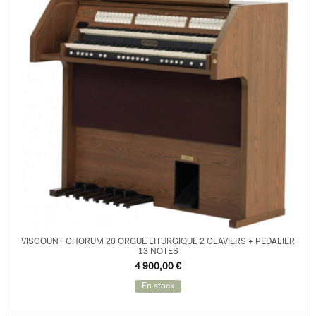
VISCOUNT CHORUM 20 ORGUE LITURGIQUE 2 CLAVIERS + PEDALIER
13 NOTES
Le
Le
4 900,00
€
prix
prix
initial
actuel
En stock
était :
est :
5
4
400,00 €.
900,00 €.