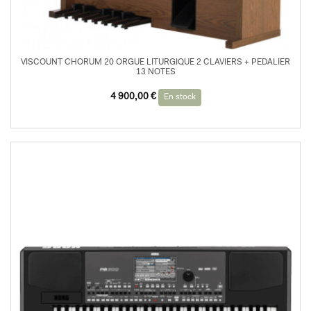
VISCOUNT CHORUM 20 ORGUE LITURGIQUE 2 CLAVIERS + PEDALIER
13 NOTES
Le
Le
4 900,00
€
En stock
prix
prix
initial
actuel
était :
est :
5
4
400,00 €.
900,00 €.