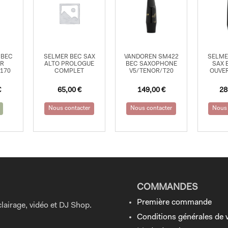
 BEC
SELMER BEC SAX
VANDOREN SM422
SELME
OR
ALTO PROLOGUE
BEC SAXOPHONE
SAX 
170
COMPLET
V5/TENOR/T20
OUVER
€
65,00
€
149,00
€
28
Nous contacter
Nous contacter
Nous 
COMMANDES
Première commande
lairage, vidéo et DJ Shop.
Conditions générales de 