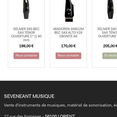
SELMER S80 BEC
VANDOREN SM812M
SELMER S90
SAX TÉNOR
BEC SAX ALTO V16
SAX TÉN
OUVERTURE C* (1.90
EBONITE A6
OUVERTURE 
mm)
199,00
€
170,00
€
205,00
Nous contacter
Nous contacter
En stock
SEVENEANT MUSIQUE
Vente d'instruments de musiques, matériel de sonorisation, éc
27 rue des fontaines -
56100 LORIENT