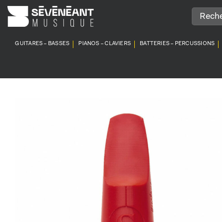
Passer
au
contenu
GUITARES – BASSES
PIANOS – CLAVIERS
BATTERIES – PERCUSSIONS