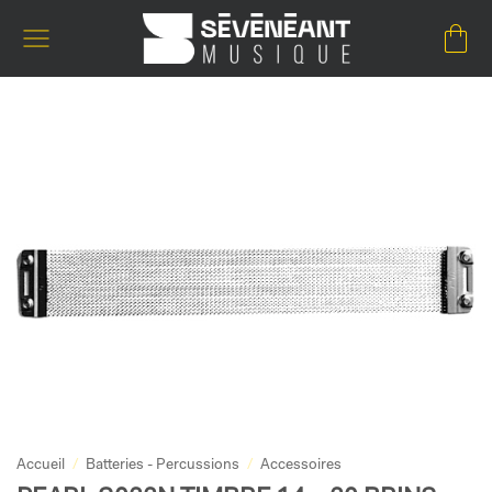
Passer
au
contenu
Accueil
/
Batteries - Percussions
/
Accessoires