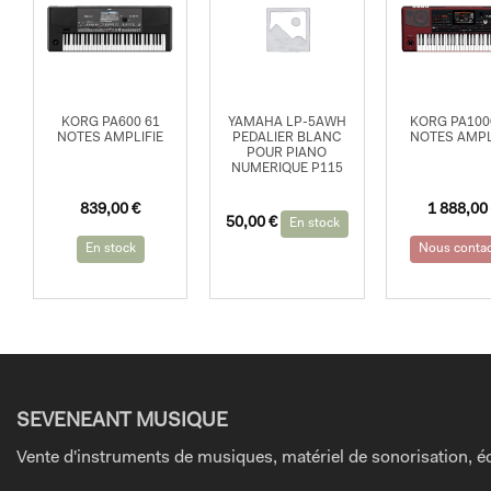
KORG PA600 61
YAMAHA LP-5AWH
KORG PA100
NOTES AMPLIFIE
PEDALIER BLANC
NOTES AMPL
POUR PIANO
NUMERIQUE P115
839,00
€
1 888,00
Le
Le
50,00
€
En stock
prix
prix
En stock
Nous contac
initial
actuel
était :
est :
70,00 €.
50,00 €.
SEVENEANT MUSIQUE
Vente d'instruments de musiques, matériel de sonorisation, éc