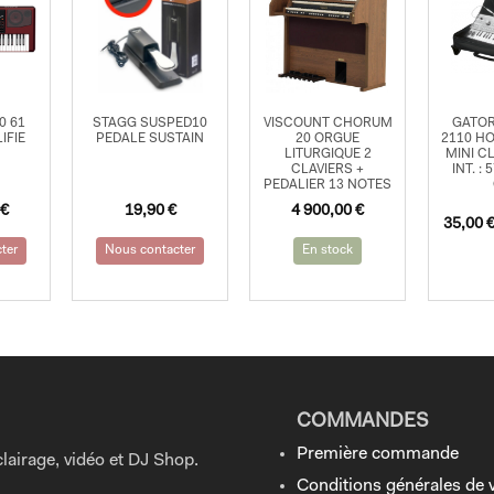
0 61
STAGG SUSPED10
VISCOUNT CHORUM
GATOR
IFIE
PEDALE SUSTAIN
20 ORGUE
2110 H
LITURGIQUE 2
MINI CL
CLAVIERS +
INT. : 
PEDALIER 13 NOTES
Le
Le
€
19,90
€
4 900,00
€
35,00
prix
prix
initial
actuel
ter
Nous contacter
En stock
était :
est :
5
4
400,00 €.
900,00 €.
COMMANDES
Première commande
lairage, vidéo et DJ Shop.
Conditions générales de 