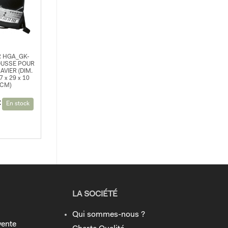
 HGA_GK-
OUSSE POUR
AVIER (DIM.
57 x 29 x 10
CM)
€
En stock
LA SOCIÉTÉ
Qui sommes-nous ?
vente