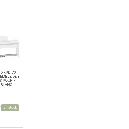
D KPD-70-
EMBLE DE 3
S POUR FP-
 BLANC
€
En stock