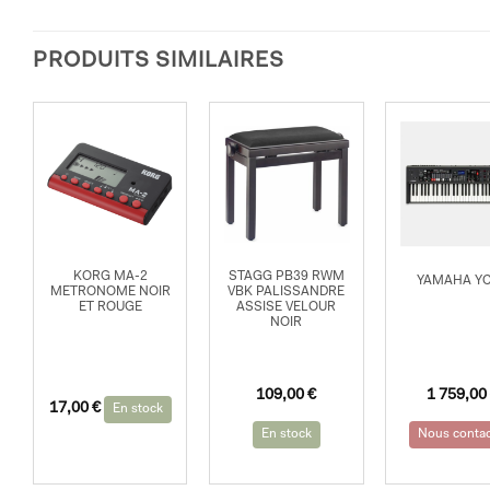
PRODUITS SIMILAIRES
KORG MA-2
STAGG PB39 RWM
YAMAHA Y
METRONOME NOIR
VBK PALISSANDRE
ET ROUGE
ASSISE VELOUR
NOIR
109,00
€
1 759,00
17,00
€
En stock
En stock
Nous contac