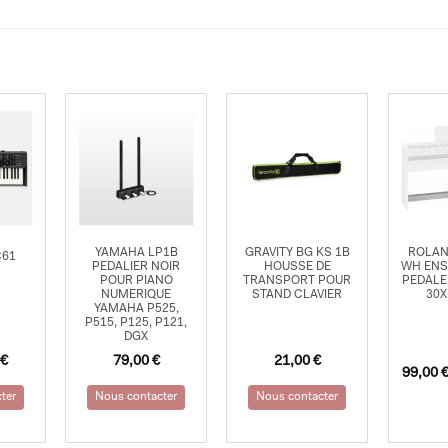
YAMAHA LP1B
GRAVITY BG KS 1B
ROLAN
C61
PEDALIER NOIR
HOUSSE DE
WH ENS
POUR PIANO
TRANSPORT POUR
PEDALE
NUMERIQUE
STAND CLAVIER
30X
YAMAHA P525,
P515, P125, P121,
DGX
€
79,00
€
21,00
€
99,00
ter
Nous contacter
Nous contacter