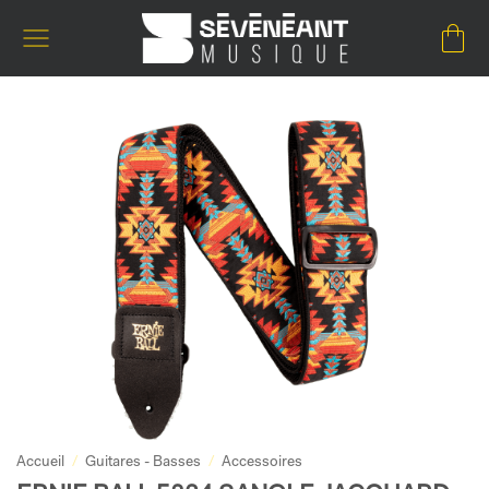
Passer
au
contenu
Accueil
/
Guitares - Basses
/
Accessoires