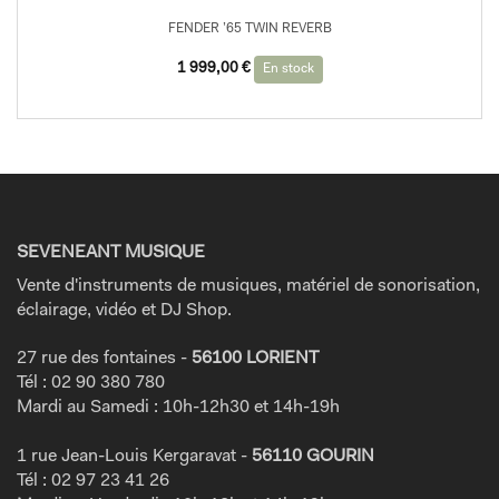
FENDER ’65 TWIN REVERB
Le
Le
1 999,00
€
En stock
prix
prix
initial
actuel
était :
est :
2
1
199,00 €.
999,00 €.
SEVENEANT MUSIQUE
Vente d'instruments de musiques, matériel de sonorisation,
éclairage, vidéo et DJ Shop.
27 rue des fontaines -
56100 LORIENT
Tél : 02 90 380 780
Mardi au Samedi : 10h-12h30 et 14h-19h
1 rue Jean-Louis Kergaravat -
56110 GOURIN
Tél : 02 97 23 41 26