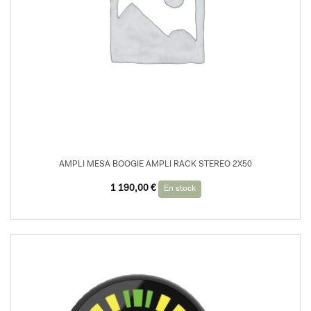
AMPLI MESA BOOGIE AMPLI RACK STEREO 2X50
Le
Le
1 190,00
€
En stock
prix
prix
initial
actuel
était :
est :
1
1
999,00 €.
190,00 €.