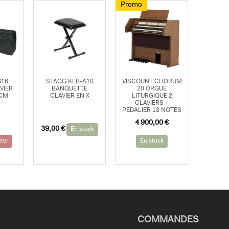
Promo
B16
STAGG KEB-A10
VISCOUNT CHORUM
VIER
BANQUETTE
20 ORGUE
8CM
CLAVIER EN X
LITURGIQUE 2
CLAVIERS +
PEDALIER 13 NOTES
Le
Le
4 900,00
€
39,00
€
prix
prix
En stock
initial
actuel
ter
En stock
était :
est :
5
4
400,00 €.
900,00 €.
COMMANDES