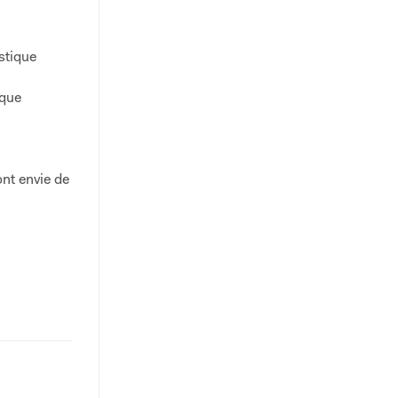
stique
sque
nt envie de