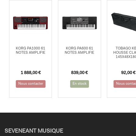
KORG PA1000 61
KORG PA600 61
TOBAGO K
NOTES AMPLIFIE
NOTES AMPLIFIE
HOUSSE CLA
145X48X1
1 888,00
€
839,00
€
92,00
€
Nous contacter
En stock
Nous contac
SEVENEANT MUSIQUE