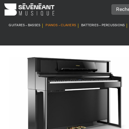
Passer
au
contenu
GUITARES – BASSES
PIANOS – CLAVIERS
BATTERIES – PERCUSSIONS