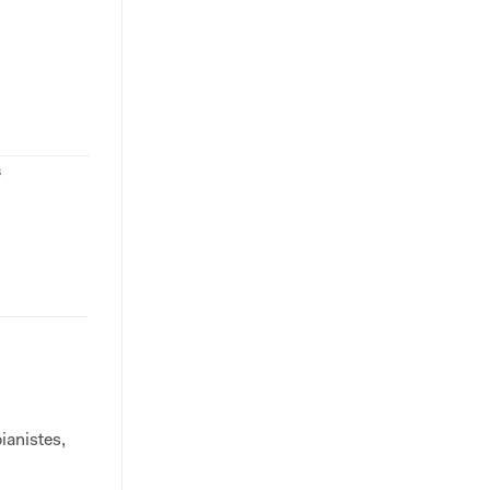
s
ianistes,