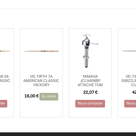
VA 5A
VIC FIRTH 7A
YAMAHA
VIC F
ASSIC
AMERICAN CLASSIC
JCL945BBP
SWIZZL
Y
HICKORY
ATTACHE TOM
C
22,07
€
4
16,00
€
En stock
ter
Nous contacter
Nous 