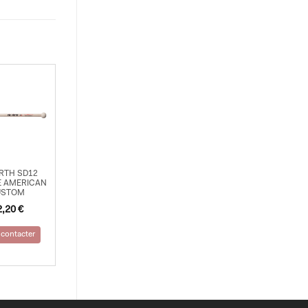
IRTH SD12
E AMERICAN
USTOM
2,20
€
contacter