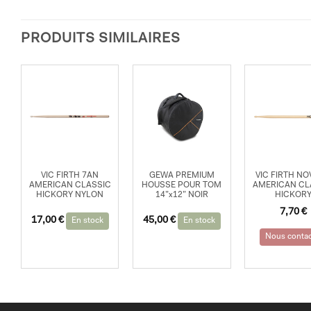
PRODUITS SIMILAIRES
VIC FIRTH 7AN
GEWA PREMIUM
VIC FIRTH NO
AMERICAN CLASSIC
HOUSSE POUR TOM
AMERICAN CL
HICKORY NYLON
14”x12” NOIR
HICKOR
7,70
€
17,00
€
45,00
€
En stock
En stock
Nous contac