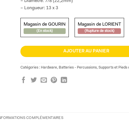
– Diamètre: 7/8 (22,2mm)
– Longueur: 13 x 3
Magasin de GOURIN
Magasin de LORIENT
(En stock)
(Rupture de stock)
AJOUTER AU PANIER
Catégories :
Hardware
,
Batteries - Percussions
,
Supports et Pieds
NFORMATIONS COMPLÉMENTAIRES