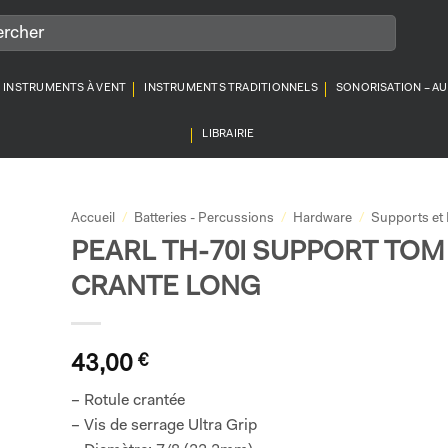
INSTRUMENTS À VENT
INSTRUMENTS TRADITIONNELS
SONORISATION – A
LIBRAIRIE
Accueil
/
Batteries - Percussions
/
Hardware
/
Supports et
PEARL TH-70I SUPPORT TOM
CRANTE LONG
43,00
€
– Rotule crantée
– Vis de serrage Ultra Grip