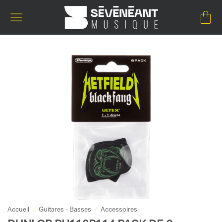
Passer
au
contenu
Accueil
/
Guitares - Basses
/
Accessoires