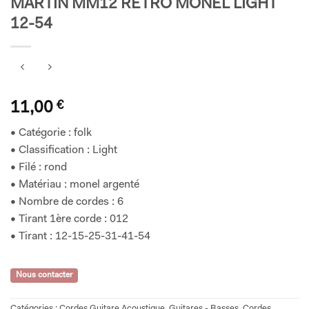
MARTIN MM12 RETRO MONEL LIGHT
12-54
11,00
€
• Catégorie : folk
• Classification : Light
• Filé : rond
• Matériau : monel argenté
• Nombre de cordes : 6
• Tirant 1ère corde : 012
• Tirant : 12-15-25-31-41-54
Nous contacter
Catégories :
Cordes Guitare Acoustique
,
Guitares - Basses
,
Cordes