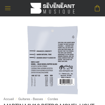
Passer
au
contenu
Accueil
/
Guitares - Basses
/
Cordes