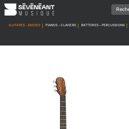
Passer
au
contenu
GUITARES – BASSES
PIANOS – CLAVIERS
BATTERIES – PERCUSSIONS