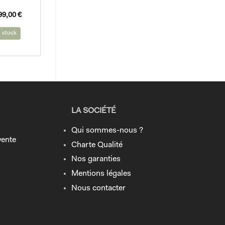
99,00
€
al
uel
 stock
t :
:
,00 €.
,00 €.
LA SOCIÉTÉ
Qui sommes-nous ?
vente
Charte Qualité
Nos garanties
Mentions légales
Nous contacter