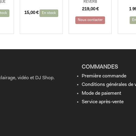
QUE
REVERB
Le
Le
219,00
€
1 9
15,00
€
prix
prix
tock
En stock
initi
act
Nous contacter
En
étai
est 
2
1
199
999
COMMANDES
Première commande
lairage, vidéo et DJ Shop.
Conditions générales de 
Mode de paiement
Service après-vente