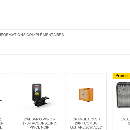
NFORMATIONS COMPLÉMENTAIRES
Promo
01
D’ADDARIO PW-CT-
ORANGE CRUSH
FENDE
UR
17BK ACCORDEUR A
20RT COMBO
R
LE
PINCE NOIR
GUITARE 20W AVEC