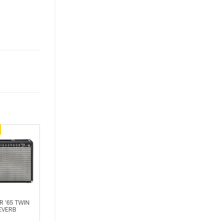
R ’65 TWIN
EVERB