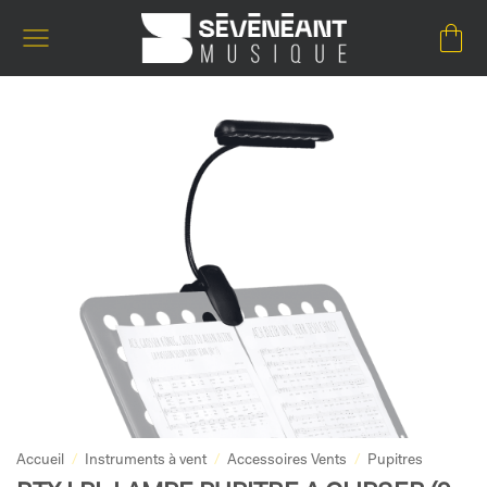
Passer
au
contenu
Accueil
/
Instruments à vent
/
Accessoires Vents
/
Pupitres