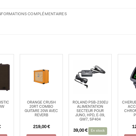
NFORMATIONS COMPLÉMENTAIRES
USTIC
ORANGE CRUSH
ROLAND PSB-230EU
CHERUB
0W
20RT COMBO
ALIMENTATION
ACC
GUITARE 20W AVEC
SECTEUR POUR
CHROM
REVERB
JUNO, HPD, E-09,
P
GW7, SP404
€
219,00
€
1
39,00
€
En stock