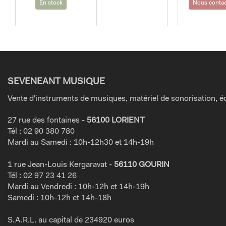
En stock
Nous contac
était :
est :
2
1
199,00 €.
999,00 €.
SEVENEANT MUSIQUE
Vente d'instruments de musiques, matériel de sonorisation, éc
27 rue des fontaines -
56100 LORIENT
Tél : 02 90 380 780
Mardi au Samedi : 10h-12h30 et 14h-19h
1 rue Jean-Louis Kergaravat -
56110 GOURIN
Tél : 02 97 23 41 26
Mardi au Vendredi : 10h-12h et 14h-19h
Samedi : 10h-12h et 14h-18h
S.A.R.L. au capital de 234920 euros