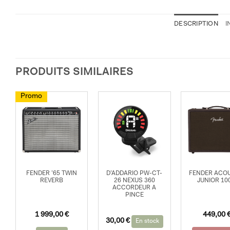
DESCRIPTION
I
PRODUITS SIMILAIRES
Promo
FENDER ’65 TWIN
D’ADDARIO PW-CT-
FENDER ACO
REVERB
26 NEXUS 360
JUNIOR 10
ACCORDEUR A
PINCE
Le
Le
1 999,00
€
449,00
30,00
€
prix
prix
En stock
initial
actuel