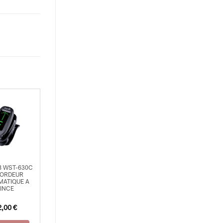
 WST-630C
ORDEUR
ATIQUE A
INCE
2,00
€