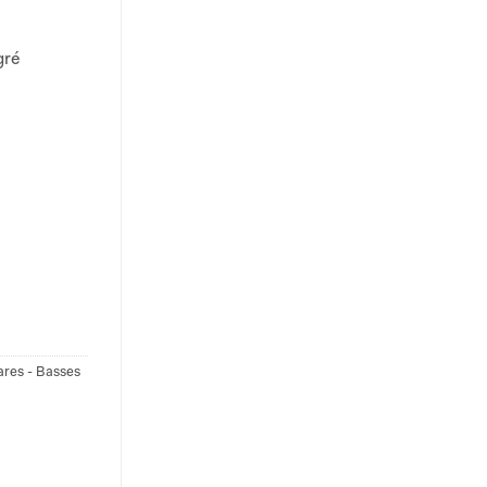
gré
ares - Basses