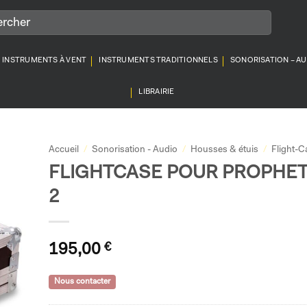
INSTRUMENTS À VENT
INSTRUMENTS TRADITIONNELS
SONORISATION – A
LIBRAIRIE
Accueil
/
Sonorisation - Audio
/
Housses & étuis
/
Flight-C
FLIGHTCASE POUR PROPHET
2
195,00
€
Nous contacter