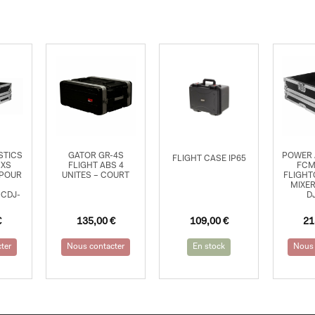
STICS
GATOR GR-4S
POWER 
FLIGHT CASE IP65
NXS
FLIGHT ABS 4
FCM
 POUR
UNITES – COURT
FLIGHT
MIXER
 CDJ-
D
€
135,00
€
109,00
€
21
ter
Nous contacter
En stock
Nous 