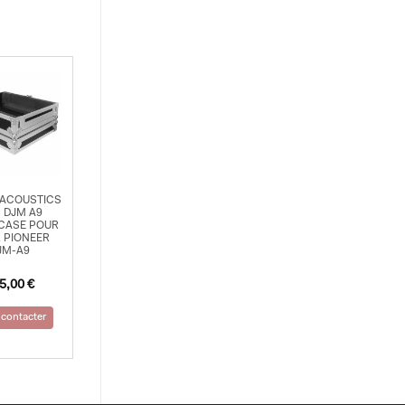
ACOUSTICS
 DJM A9
CASE POUR
 PIONEER
JM-A9
5,00
€
contacter