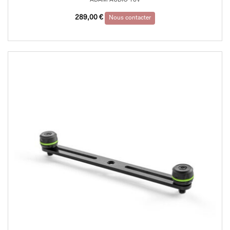
ADAM AUDIO T8V
289,00
€
Nous contacter