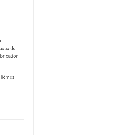
au
eaux de
brication
illièmes