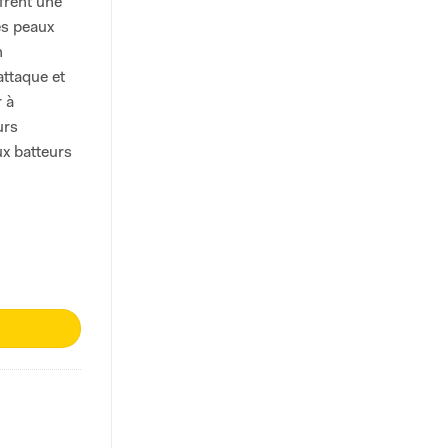
frent une
es peaux
n
attaque et
 à
urs
x batteurs