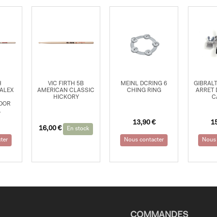
H
VIC FIRTH 5B
MEINL DCRING 6
GIBRAL
ALEX
AMERICAN CLASSIC
CHING RING
ARRET 
HICKORY
C
DOR
L
13,90
€
1
16,00
€
En stock
ter
Nous contacter
Nous 
COMMANDES