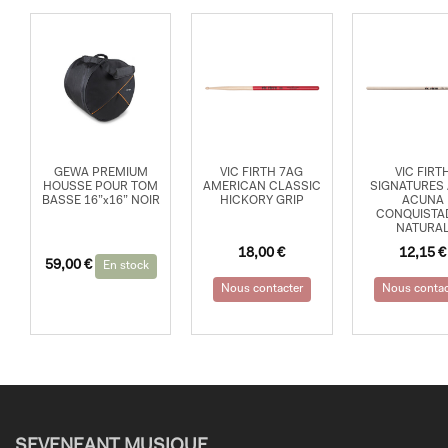
GEWA PREMIUM
VIC FIRTH 7AG
VIC FIRT
HOUSSE POUR TOM
AMERICAN CLASSIC
SIGNATURES 
BASSE 16”x16” NOIR
HICKORY GRIP
ACUNA
CONQUISTA
NATURA
18,00
€
12,15
€
59,00
€
En stock
Nous contacter
Nous contac
SEVENEANT MUSIQUE