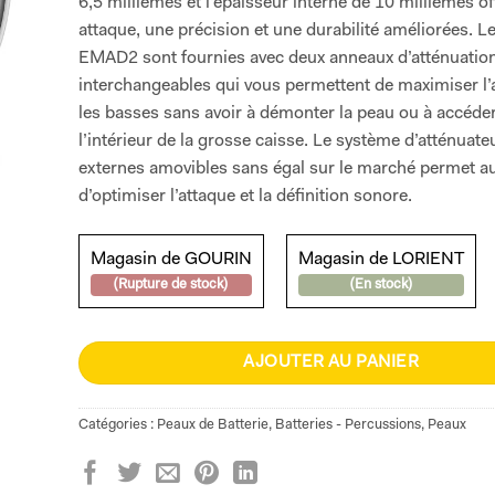
6,5 millièmes et l’épaisseur interne de 10 millièmes of
attaque, une précision et une durabilité améliorées. L
EMAD2 sont fournies avec deux anneaux d’atténuatio
interchangeables qui vous permettent de maximiser l’
les basses sans avoir à démonter la peau ou à accéder
l’intérieur de la grosse caisse. Le système d’atténuate
externes amovibles sans égal sur le marché permet au
d’optimiser l’attaque et la définition sonore.
Magasin de GOURIN
Magasin de LORIENT
(Rupture de stock)
(En stock)
AJOUTER AU PANIER
Catégories :
Peaux de Batterie
,
Batteries - Percussions
,
Peaux