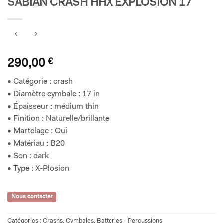
SABIAN CRASH HHX EXPLOSION 17
290,00
€
• Catégorie : crash
• Diamètre cymbale : 17 in
• Épaisseur : médium thin
• Finition : Naturelle/brillante
• Martelage : Oui
• Matériau : B20
• Son : dark
• Type : X-Plosion
Nous contacter
Catégories :
Crashs
,
Cymbales
,
Batteries - Percussions