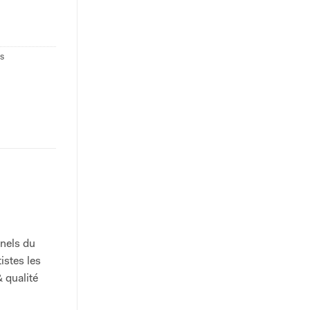
s
nnels du
istes les
& qualité