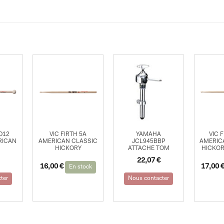
SD12
VIC FIRTH 5A
YAMAHA
VIC 
RICAN
AMERICAN CLASSIC
JCL945BBP
AMERIC
M
HICKORY
ATTACHE TOM
HICKOR
22,07
€
16,00
€
17,00
En stock
ter
Nous contacter