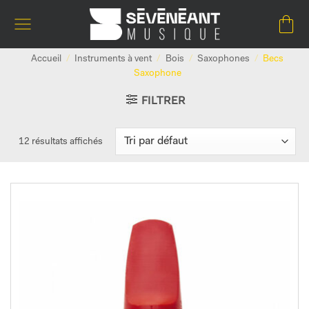
Passer
au
contenu
Accueil
/
Instruments à vent
/
Bois
/
Saxophones
/
Becs
Saxophone
FILTRER
12 résultats affichés