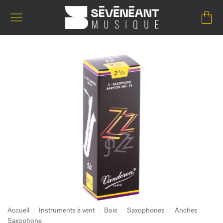
Passer
au
contenu
Accueil
/
Instruments à vent
/
Bois
/
Saxophones
/
Anches
Saxophone