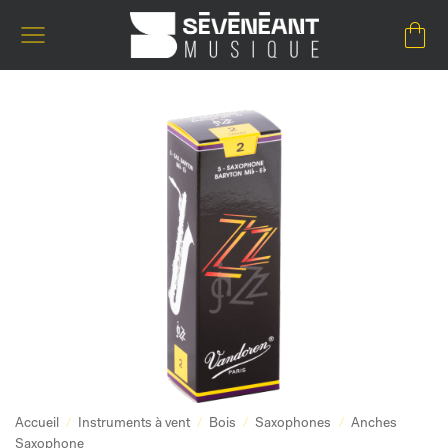
Passer
au
contenu
Accueil
/
Instruments à vent
/
Bois
/
Saxophones
/
Anches
Saxophone