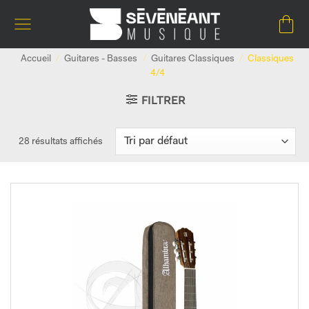
Passer
au
contenu
Accueil
/
Guitares - Basses
/
Guitares Classiques
/
Classiques
4/4
FILTRER
28 résultats affichés