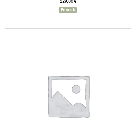
129,00
€
En stock