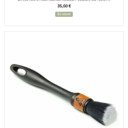
DR LISTON’S PACK GUITAR REMEDY+LEMON OIL+CLOTH
35,00
€
En stock