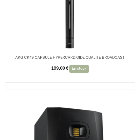
AKG CK49 CAPSULE HYPERCARDIOIDE QUALITE BROADCAST
Le
Le
199,00
€
En stock
prix
prix
initial
actuel
était :
est :
299,00 €.
199,00 €.