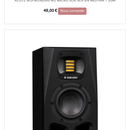
KLOTZ M1FM1N2000 M1 MICRO XLR/XLR EN NEUTRIK – 20M
49,00
€
Nous contacter