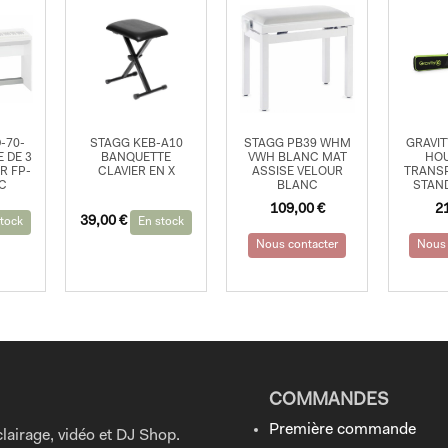
-70-
STAGG KEB-A10
STAGG PB39 WHM
GRAVIT
 DE 3
BANQUETTE
VWH BLANC MAT
HOU
R FP-
CLAVIER EN X
ASSISE VELOUR
TRANS
NC
BLANC
STAND
109,00
€
2
39,00
€
tock
En stock
Nous contacter
Nous 
COMMANDES
Première commande
lairage, vidéo et DJ Shop.