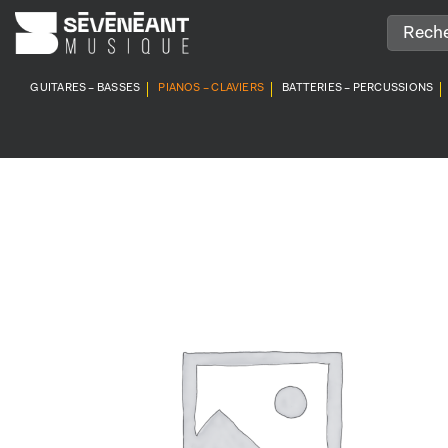
Passer
au
contenu
GUITARES – BASSES
PIANOS – CLAVIERS
BATTERIES – PERCUSSIONS