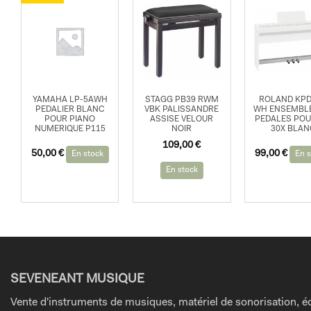
YAMAHA LP-5AWH
STAGG PB39 RWM
ROLAND KPD
PEDALIER BLANC
VBK PALISSANDRE
WH ENSEMBLE
POUR PIANO
ASSISE VELOUR
PEDALES POU
NUMERIQUE P115
NOIR
30X BLA
109,00
€
Le
Le
50,00
€
99,00
€
En stock
En s
prix
prix
En stock
initial
actuel
était :
est :
70,00 €.
50,00 €.
SEVENEANT MUSIQUE
Vente d'instruments de musiques, matériel de sonorisation, éc