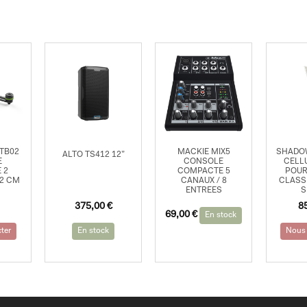
TB02
MACKIE MIX5
SHADOW
ALTO TS412 12”
E
CONSOLE
CELL
 2
COMPACTE 5
POUR
22 CM
CANAUX / 8
CLASS
ENTREES
S
375,00
€
8
69,00
€
En stock
ter
En stock
Nous 