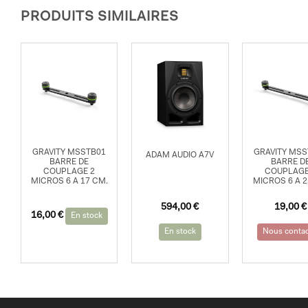
PRODUITS SIMILAIRES
GRAVITY MSSTB01
GRAVITY MSS
ADAM AUDIO A7V
BARRE DE
BARRE D
COUPLAGE 2
COUPLAGE
MICROS 6 A 17 CM.
MICROS 6 A 
594,00
€
19,00
€
16,00
€
En stock
En stock
Nous contac