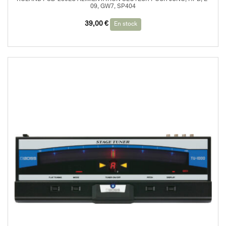
09, GW7, SP404
39,00
€
En stock