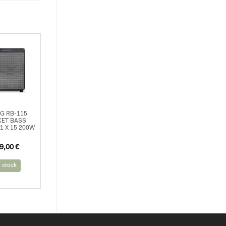
G RB-115
ET BASS
 X 15 200W
9,00
€
 stock