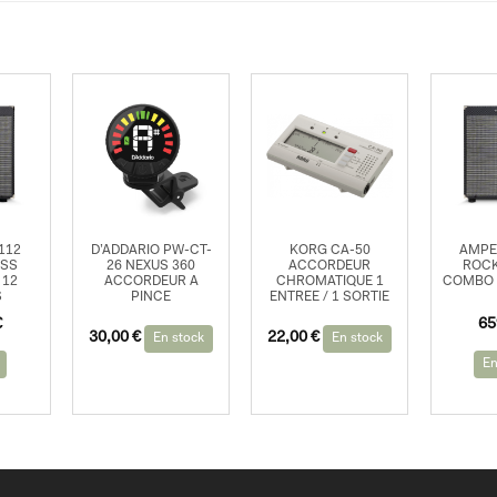
112
D’ADDARIO PW-CT-
KORG CA-50
AMPE
ASS
26 NEXUS 360
ACCORDEUR
ROCK
 12
ACCORDEUR A
CHROMATIQUE 1
COMBO 1
S
PINCE
ENTREE / 1 SORTIE
€
65
30,00
€
22,00
€
En stock
En stock
En