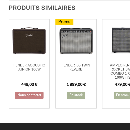
PRODUITS SIMILAIRES
Promo
FENDER ACOUSTIC
FENDER ’65 TWIN
AMPEG RB-
JUNIOR 100W
REVERB
ROCKET B
COMBO 1 X
100WTT
Le
Le
449,00
€
1 999,00
€
479,00
prix
prix
initial
actuel
Nous contacter
En stock
En stock
était :
est :
2
1
199,00 €.
999,00 €.