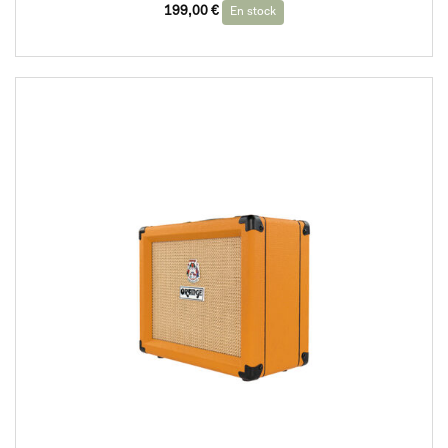
199,00
€
En stock