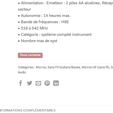
• Alimentation : Emetteur : 2 piles AA alcalines, Récep
secteur
• Autonomie : 14 heures max.
• Bande de fréquences : H8E
• 518 à 542 MHz
• Catégorie : système complet instrument
• Nombre max de syst
Nous contacter
Catégories :
Micros
,
Sans Fil Guitare/Basse
,
Micros HF (sans fil)
,
S
Audio
NFORMATIONS COMPLÉMENTAIRES