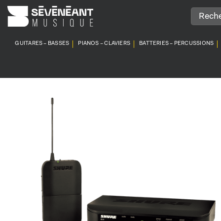
Passer
au
contenu
GUITARES – BASSES
PIANOS – CLAVIERS
BATTERIES – PERCUSSIONS