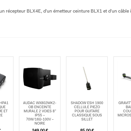
un récepteur BLX4E, d'un émetteur ceinture BLX1 et d'un câble
 HPA1
AUDAC WX802MK2-
SHADOW ESH 1900
GRAVIT
QUE
OB ENCEINTE
CELLULE PIEZO
BA
E ET
MURALE 2 VOIES 8”
POUR GUITARE
COU
RE
IP55 –
CLASSIQUE SOUS
MICROS
70W/16Ω-100V –
SILLET
NOIRE
€
249,00
€
85,00
€