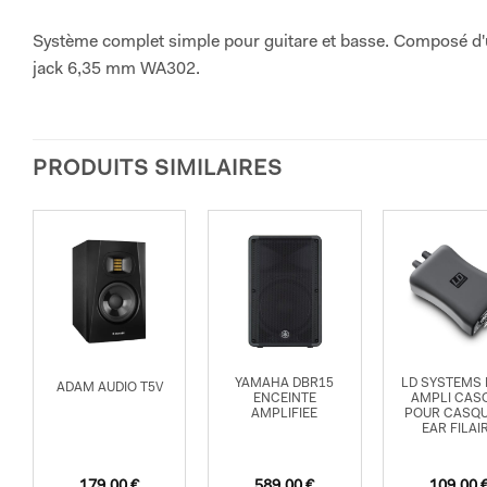
Système complet simple pour guitare et basse. Composé d'
jack 6,35 mm WA302.
PRODUITS SIMILAIRES
YAMAHA DBR15
LD SYSTEMS
ADAM AUDIO T5V
ENCEINTE
AMPLI CAS
AMPLIFIEE
POUR CASQU
EAR FILAI
179,00
€
589,00
€
109,00