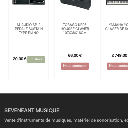
M-AUDIO SP-2
TOBAGO KB06
YAMAHA Y
PEDALE SUSTAIN
HOUSSE CLAVIER
CLAVIER DE 
TYPE PIANO
107X38X16CM
66,00
€
2 749,00
20,00
€
En stock
Nous contacter
Nous contac
SEVENEANT MUSIQUE
Vente d'instruments de musiques, matériel de sonorisation, éc