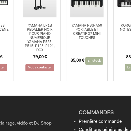
C88
YAMAHA LP1B
YAMAHA PSS-A50
KORG 
SCENE
PEDALIER NOIR
PORTABLE ET
NOTES
POUR PIANO
CREATIF 37 MINI
NUMERIQUE
TOUCHES
YAMAHA P525,
P515, P125, P121,
DGX
€
79,00
€
83
85,00
€
En stock
ter
Nous contacter
En
COMMANDES
Première commande
lairage, vidéo et DJ Shop.
Conditions générales de 