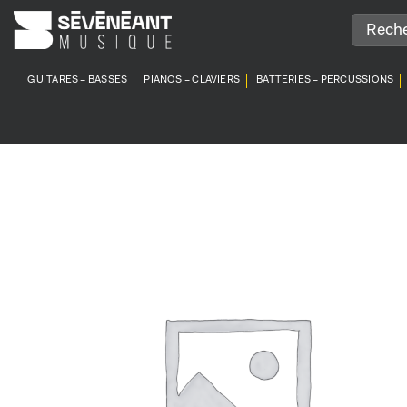
Passer
au
contenu
GUITARES – BASSES
PIANOS – CLAVIERS
BATTERIES – PERCUSSIONS