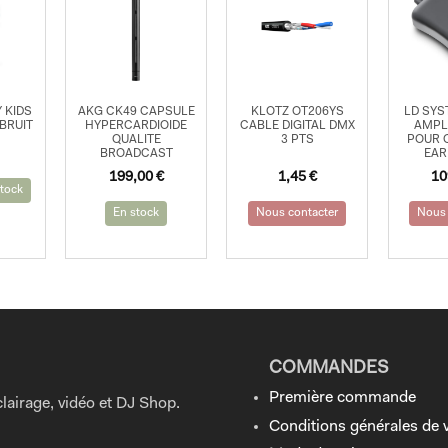
 KIDS
AKG CK49 CAPSULE
KLOTZ OT206YS
LD SYS
BRUIT
HYPERCARDIOIDE
CABLE DIGITAL DMX
AMPL
QUALITE
3 PTS
POUR 
BROADCAST
EAR
Le
Le
199,00
€
1,45
€
10
prix
prix
tock
initial
actuel
En stock
Nous contacter
Nous 
était :
est :
299,00 €.
199,00 €.
COMMANDES
Première commande
lairage, vidéo et DJ Shop.
Conditions générales de 