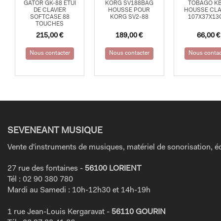
GATOR GK-88 ETUI
KORG SV188BAG
TOBAGO K
DE CLAVIER
HOUSSE POUR
HOUSSE CLA
SOFTCASE 88
KORG SV2-88
107X37X1
TOUCHES
215,00
€
189,00
€
66,00
€
Nous contacter
Nous contacter
Nous contac
SEVENEANT MUSIQUE
Vente d'instruments de musiques, matériel de sonorisation, éc
27 rue des fontaines -
56100 LORIENT
Tél : 02 90 380 780
Mardi au Samedi : 10h-12h30 et 14h-19h
1 rue Jean-Louis Kergaravat -
56110 GOURIN