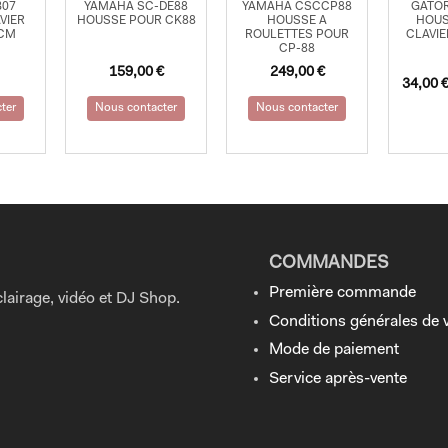
B07
YAMAHA SC-DE88
YAMAHA CSCCP88
GATOR
VIER
HOUSSE POUR CK88
HOUSSE A
HOUS
3CM
ROULETTES POUR
CLAVIE
CP-88
159,00
€
249,00
€
34,00
ter
Nous contacter
Nous contacter
COMMANDES
Première commande
lairage, vidéo et DJ Shop.
Conditions générales de 
Mode de paiement
Service après-vente