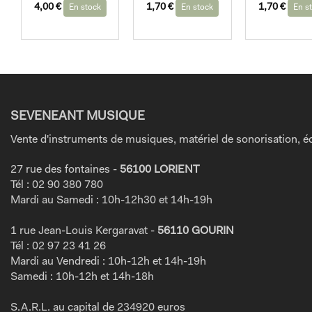
4,00
€
1,70
€
1,70
€
En stock
En stock
En s
SEVENEANT MUSIQUE
Vente d'instruments de musiques, matériel de sonorisation, éc
27 rue des fontaines -
56100 LORIENT
Tél : 02 90 380 780
Mardi au Samedi : 10h-12h30 et 14h-19h
1 rue Jean-Louis Kergaravat -
56110 GOURIN
Tél : 02 97 23 41 26
Mardi au Vendredi : 10h-12h et 14h-19h
Samedi : 10h-12h et 14h-18h
S.A.R.L. au capital de 234920 euros