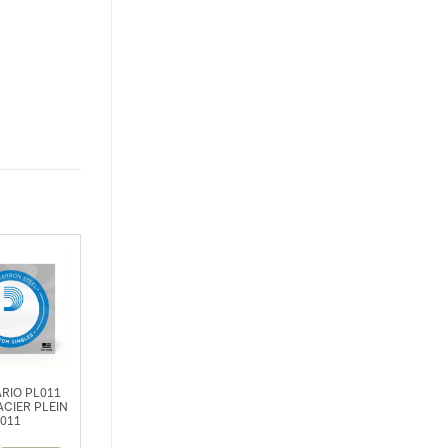
ARIO PL011
ACIER PLEIN
011