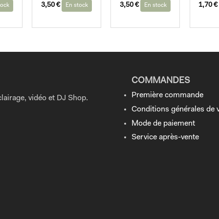
3,50
€
3,50
€
1,70
€
tock
En stock
En stock
COMMANDES
Première commande
lairage, vidéo et DJ Shop.
Conditions générales de 
Mode de paiement
Service après-vente