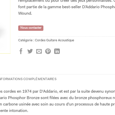
remplacement ou pour créer des jeux personnalisés. 
font partie de la gamme best-seller D’Addario Phosp
Wound.
Nous contacter
Catégorie :
Cordes Guitare Acoustique
NFORMATIONS COMPLÉMENTAIRES
es cordes en 1974 par D'Addario, et est par la suite devenu syn
ddario Phosphor Bronze sont filées avec du bronze phosphoreux ré
n carbone usinée avec soin au cours d'un processus de haute pr
lente intonation.