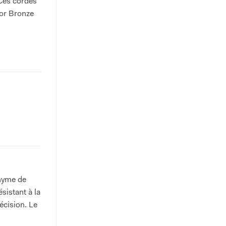
Ces cordes
hor Bronze
onyme de
sistant à la
écision. Le