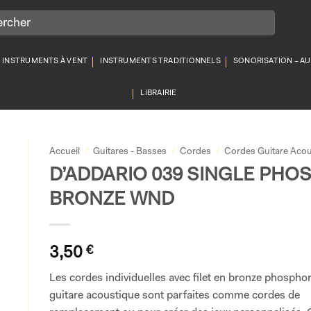
INSTRUMENTS À VENT
INSTRUMENTS TRADITIONNELS
SONORISATION – A
LIBRAIRIE
Accueil
/
Guitares - Basses
/
Cordes
/
Cordes Guitare Acou
D’ADDARIO 039 SINGLE PHO
BRONZE WND
3,50
€
Les cordes individuelles avec filet en bronze phospho
guitare acoustique sont parfaites comme cordes de