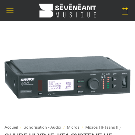
Passer
au
contenu
Accueil
/
Sonorisation - Audio
/
Micros
/
Micros HF (sans fil)