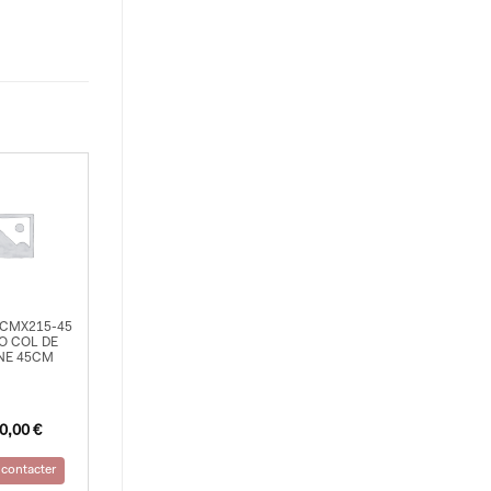
CMX215-45
O COL DE
NE 45CM
0,00
€
contacter