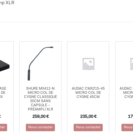
amp XLR
ASE
SHURE MX412-N
AUDAC CMX215-45
AUDAC 
 DE
MICRO COL DE
MICRO COL DE
MICR
NX
CYGNE CLASSIQUE
CYGNE 45CM
CYG
30CM SANS
CAPSULE –
PRÉAMPLI XLR
€
259,00
€
235,00
€
17
ter
Nous contacter
Nous contacter
Nous 