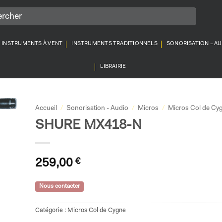
INSTRUMENTS À VENT
INSTRUMENTS TRADITIONNELS
SONORISATION – A
LIBRAIRIE
Accueil
/
Sonorisation - Audio
/
Micros
/
Micros Col de Cy
SHURE MX418-N
259,00
€
Nous contacter
Catégorie :
Micros Col de Cygne