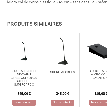
Micro col de cygne classique - 45 cm - sans capsule - pré
PRODUITS SIMILAIRES
SHURE MICRO COL
AUDAC EMB
SHURE MX418D-N
DE CYGNE
MICRO COL
CLASSIQUES 30CM
CYGNE C
SUR SOCLE
SUPERCARDIO
399,00
€
345,00
€
119,00
Nous contacter
Nous contacter
Nous contac