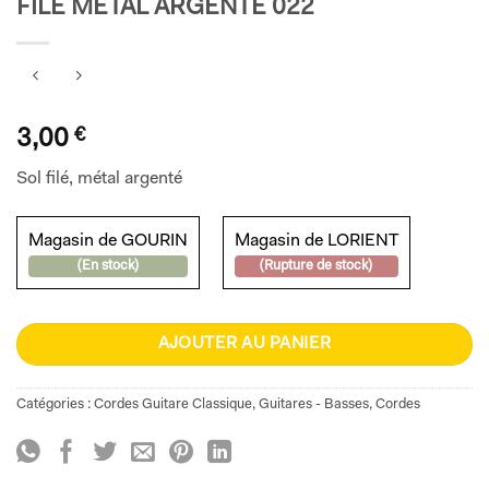
FILÉ MÉTAL ARGENTÉ 022
3,00
€
Sol filé, métal argenté
Magasin de GOURIN
Magasin de LORIENT
(En stock)
(Rupture de stock)
AJOUTER AU PANIER
Catégories :
Cordes Guitare Classique
,
Guitares - Basses
,
Cordes