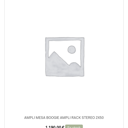
AMPLI MESA BOOGIE AMPLI RACK STEREO 2X50
Le
Le
1 190,00
€